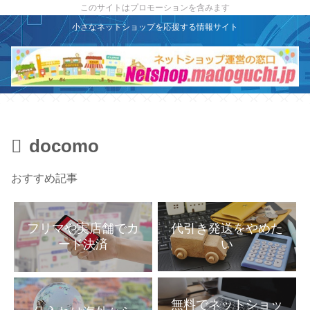
X
このサイトはプロモーションを含みます
小さなネットショップを応援する情報サイト
docomo
おすすめ記事
代引き発送をやめた
フリマや実店舗でカ
い
ード決済
無料でネットショッ
仕入れは海外から