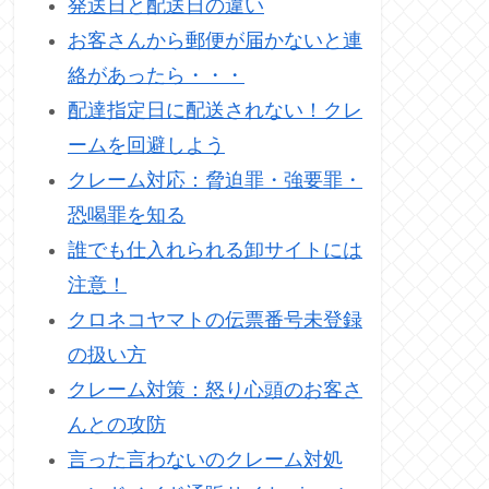
発送日と配送日の違い
お客さんから郵便が届かないと連
絡があったら・・・
配達指定日に配送されない！クレ
ームを回避しよう
クレーム対応：脅迫罪・強要罪・
恐喝罪を知る
誰でも仕入れられる卸サイトには
注意！
クロネコヤマトの伝票番号未登録
の扱い方
クレーム対策：怒り心頭のお客さ
んとの攻防
言った言わないのクレーム対処