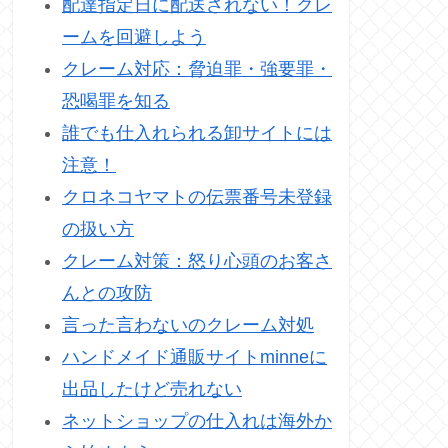
配達指定日に配送されない！クレ
ームを回避しよう
クレーム対応：脅迫罪・強要罪・
恐喝罪を知る
誰でも仕入れられる卸サイトには
注意！
クロネコヤマトの伝票番号未登録
の扱い方
クレーム対策：怒り心頭のお客さ
んとの攻防
言った言わないのクレーム対処
ハンドメイド通販サイトminneに
出品したけど売れない
ネットショップの仕入れは海外か