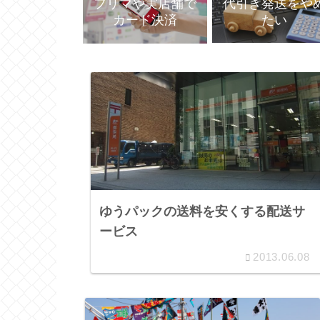
代引き発送をや
フリマや実店舗で
たい
カード決済
ゆうパックの送料を安くする配送サ
ービス
2013.06.08