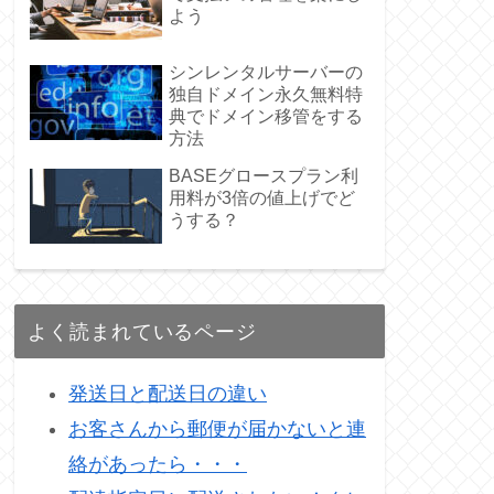
よう
シンレンタルサーバーの
独自ドメイン永久無料特
典でドメイン移管をする
方法
BASEグロースプラン利
用料が3倍の値上げでど
うする？
よく読まれているページ
発送日と配送日の違い
お客さんから郵便が届かないと連
絡があったら・・・