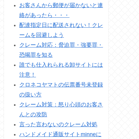
お客さんから郵便が届かないと連
絡があったら・・・
配達指定日に配送されない！クレ
ームを回避しよう
クレーム対応：脅迫罪・強要罪・
恐喝罪を知る
誰でも仕入れられる卸サイトには
注意！
クロネコヤマトの伝票番号未登録
の扱い方
クレーム対策：怒り心頭のお客さ
んとの攻防
言った言わないのクレーム対処
ハンドメイド通販サイトminneに