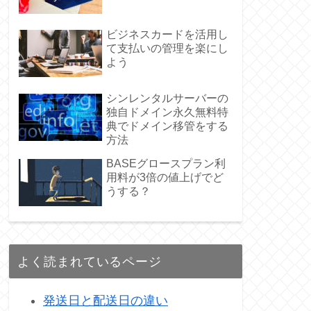
ビジネスカードを活用し
て支払いの管理を楽にし
よう
シンレンタルサーバーの
独自ドメイン永久無料特
典でドメイン移管をする
方法
BASEグロースプラン利
用料が3倍の値上げでど
うする？
よく読まれているページ
発送日と配送日の違い