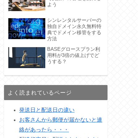
よう
シンレンタルサーバーの
独自ドメイン永久無料特
典でドメイン移管をする
方法
BASEグロースプラン利
用料が3倍の値上げでど
うする？
よく読まれているページ
発送日と配送日の違い
お客さんから郵便が届かないと連
絡があったら・・・