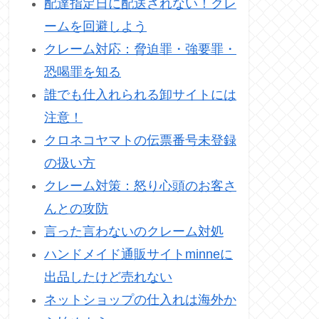
配達指定日に配送されない！クレ
ームを回避しよう
クレーム対応：脅迫罪・強要罪・
恐喝罪を知る
誰でも仕入れられる卸サイトには
注意！
クロネコヤマトの伝票番号未登録
の扱い方
クレーム対策：怒り心頭のお客さ
んとの攻防
言った言わないのクレーム対処
ハンドメイド通販サイトminneに
出品したけど売れない
ネットショップの仕入れは海外か