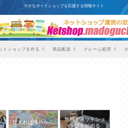
このサイトはプロモーションを含みます
小さなネットショップを応援する情報サイト
ットショップを作る
商品配送
クレーム処理
め
無料でネットショ
仕入れは海外から
ップを始める