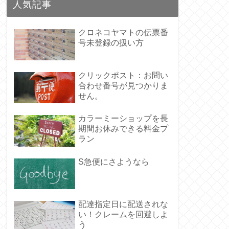
人気記事
クロネコヤマトの伝票番
号未登録の扱い方
クリックポスト：お問い
合わせ番号が見つかりま
せん。
カラーミーショップを長
期間お休みできる料金プ
ラン
S急便にさようなら
配達指定日に配送されな
い！クレームを回避しよ
う