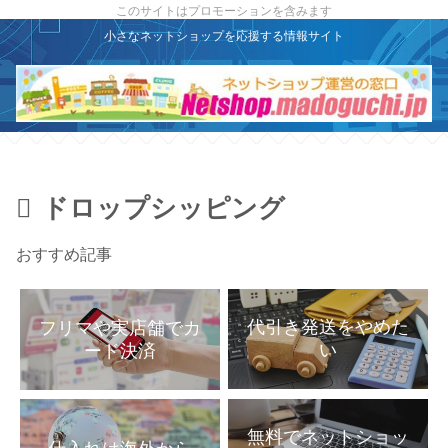
X
このサイトはプロモーションを含みます
小さなネットショップを応援する情報サイト
ドロップシッピング
おすすめ記事
代引き発送をやめた
フリマや実店舗でカ
い
ード決済
無料でネットショッ
仕入れは海外から