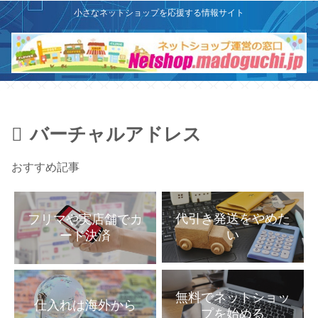
X
このサイトはプロモーションを含みます
小さなネットショップを応援する情報サイト
バーチャルアドレス
おすすめ記事
代引き発送をやめた
フリマや実店舗でカ
い
ード決済
無料でネットショッ
仕入れは海外から
プを始める