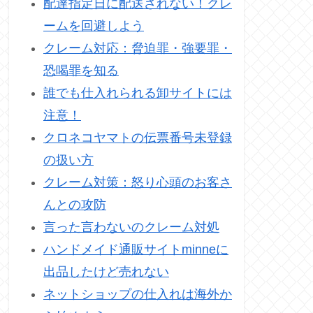
配達指定日に配送されない！クレ
ームを回避しよう
クレーム対応：脅迫罪・強要罪・
恐喝罪を知る
誰でも仕入れられる卸サイトには
注意！
クロネコヤマトの伝票番号未登録
の扱い方
クレーム対策：怒り心頭のお客さ
んとの攻防
言った言わないのクレーム対処
ハンドメイド通販サイトminneに
出品したけど売れない
ネットショップの仕入れは海外か