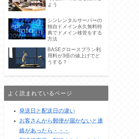
よう
シンレンタルサーバーの
独自ドメイン永久無料特
典でドメイン移管をする
方法
BASEグロースプラン利
用料が3倍の値上げでど
うする？
よく読まれているページ
発送日と配送日の違い
お客さんから郵便が届かないと連
絡があったら・・・