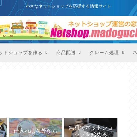
このサイトはプロモーションを含みます
小さなネットショップを応援する情報サイト
ットショップを作る
商品配送
クレーム処理
め
無料でネットショ
仕入れは海外から
ップを始める