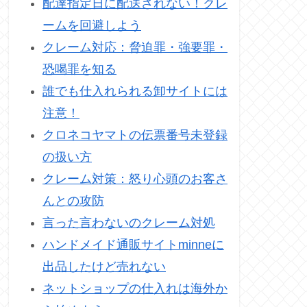
配達指定日に配送されない！クレ
ームを回避しよう
クレーム対応：脅迫罪・強要罪・
恐喝罪を知る
誰でも仕入れられる卸サイトには
注意！
クロネコヤマトの伝票番号未登録
の扱い方
クレーム対策：怒り心頭のお客さ
んとの攻防
言った言わないのクレーム対処
ハンドメイド通販サイトminneに
出品したけど売れない
ネットショップの仕入れは海外か