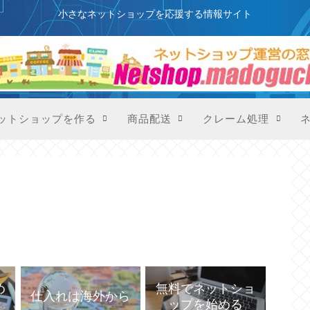
このサイトはプロモーションを含みます
小さなネットショップを応援する情報サイト
ットショップを作る
商品配送
クレーム処理
め
無料でネットショ
仕入れは海外から
ップを始める