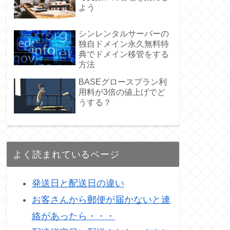
よう
シンレンタルサーバーの
独自ドメイン永久無料特
典でドメイン移管をする
方法
BASEグロースプラン利
用料が3倍の値上げでど
うする？
よく読まれているページ
発送日と配送日の違い
お客さんから郵便が届かないと連
絡があったら・・・