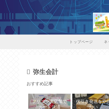
トップページ
ネ
弥生会計
おすすめ記事
代引き発送をや
フリマや実店舗で
たい
カード決済