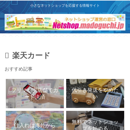
X
このサイトはプロモーションを含みます
小さなネットショップを応援する情報サイト
楽天カード
おすすめ記事
代引き発送をやめた
フリマや実店舗でカ
い
ード決済
無料でネットショッ
仕入れは海外から
プを始める