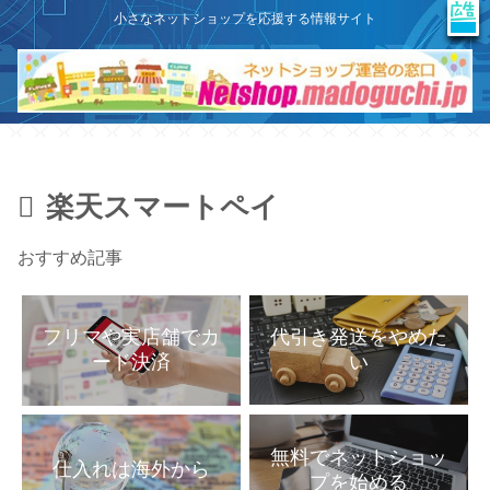
X
このサイトはプロモーションを含みます
小さなネットショップを応援する情報サイト
楽天スマートペイ
おすすめ記事
代引き発送をやめた
フリマや実店舗でカ
い
ード決済
無料でネットショッ
仕入れは海外から
プを始める