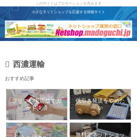
X
このサイトはプロモーションを含みます
小さなネットショップを応援する情報サイト
西濃運輸
おすすめ記事
代引き発送をやめた
フリマや実店舗でカ
い
ード決済
無料でネットショッ
仕入れは海外から