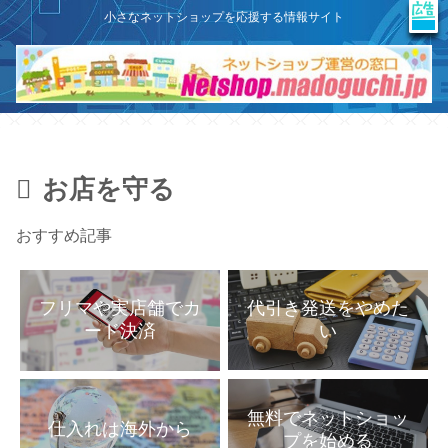
X
このサイトはプロモーションを含みます
小さなネットショップを応援する情報サイト
お店を守る
おすすめ記事
代引き発送をやめた
フリマや実店舗でカ
い
ード決済
無料でネットショッ
仕入れは海外から
プを始める