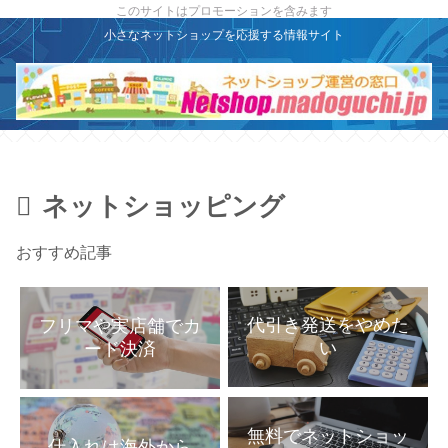
X
このサイトはプロモーションを含みます
小さなネットショップを応援する情報サイト
ネットショッピング
おすすめ記事
代引き発送をやめた
フリマや実店舗でカ
い
ード決済
無料でネットショッ
仕入れは海外から
プを始める