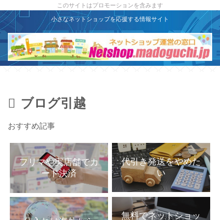
X
このサイトはプロモーションを含みます
小さなネットショップを応援する情報サイト
ブログ引越
おすすめ記事
代引き発送をやめた
フリマや実店舗でカ
い
ード決済
無料でネットショッ
仕入れは海外から