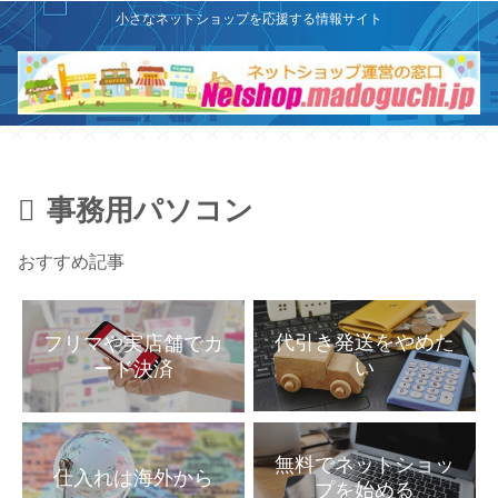
X
このサイトはプロモーションを含みます
小さなネットショップを応援する情報サイト
事務用パソコン
おすすめ記事
代引き発送をやめた
フリマや実店舗でカ
い
ード決済
無料でネットショッ
仕入れは海外から
プを始める