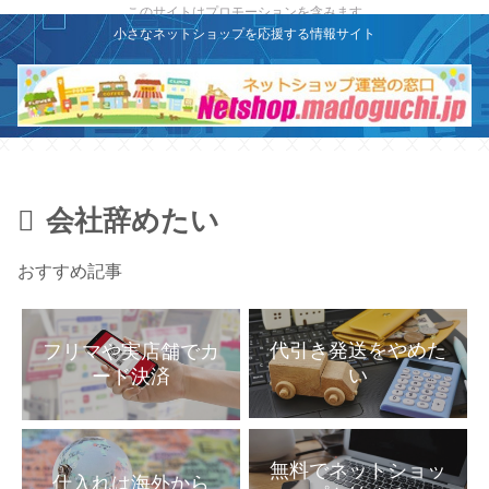
X
このサイトはプロモーションを含みます
小さなネットショップを応援する情報サイト
会社辞めたい
おすすめ記事
代引き発送をやめた
フリマや実店舗でカ
い
ード決済
無料でネットショッ
仕入れは海外から
プを始める