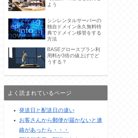
よう
シンレンタルサーバーの
独自ドメイン永久無料特
典でドメイン移管をする
方法
BASEグロースプラン利
用料が3倍の値上げでど
うする？
よく読まれているページ
発送日と配送日の違い
お客さんから郵便が届かないと連
絡があったら・・・