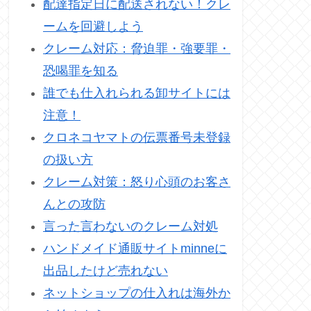
配達指定日に配送されない！クレ
ームを回避しよう
クレーム対応：脅迫罪・強要罪・
恐喝罪を知る
誰でも仕入れられる卸サイトには
注意！
クロネコヤマトの伝票番号未登録
の扱い方
クレーム対策：怒り心頭のお客さ
んとの攻防
言った言わないのクレーム対処
ハンドメイド通販サイトminneに
出品したけど売れない
ネットショップの仕入れは海外か