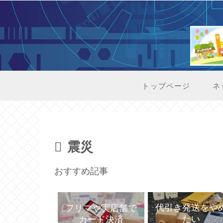
トップページ
ネ
震災
おすすめ記事
代引き発送をや
フリマや実店舗で
たい
カード決済