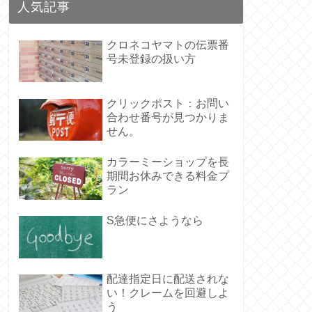
人気記事
クロネコヤマトの伝票番
号未登録の扱い方
クリックポスト：お問い
合わせ番号が見つかりま
せん。
カラーミーショップを長
期間お休みできる料金プ
ラン
S急便にさようなら
配達指定日に配送されな
い！クレームを回避しよ
う