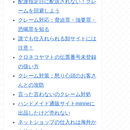
配達指定日に配送されない！クレ
ームを回避しよう
クレーム対応：脅迫罪・強要罪・
恐喝罪を知る
誰でも仕入れられる卸サイトには
注意！
クロネコヤマトの伝票番号未登録
の扱い方
クレーム対策：怒り心頭のお客さ
んとの攻防
言った言わないのクレーム対処
ハンドメイド通販サイトminneに
出品したけど売れない
ネットショップの仕入れは海外か