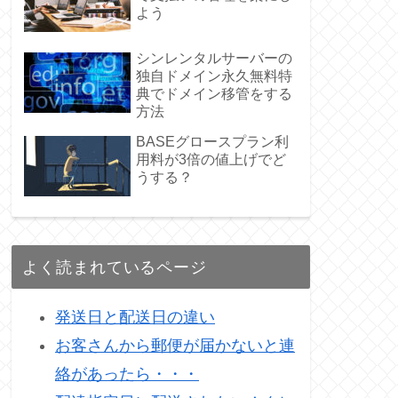
よう
シンレンタルサーバーの
独自ドメイン永久無料特
典でドメイン移管をする
方法
BASEグロースプラン利
用料が3倍の値上げでど
うする？
よく読まれているページ
発送日と配送日の違い
お客さんから郵便が届かないと連
絡があったら・・・