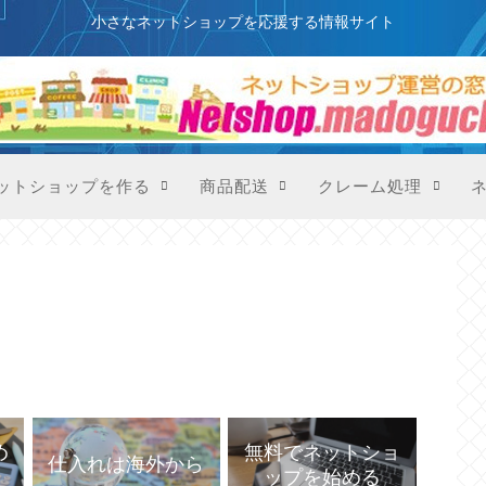
このサイトはプロモーションを含みます
小さなネットショップを応援する情報サイト
ットショップを作る
商品配送
クレーム処理
め
無料でネットショ
仕入れは海外から
ップを始める