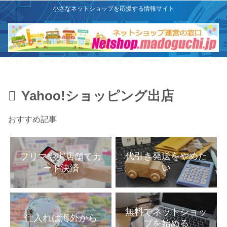
X
このサイトはプロモーションを含みます
小さなネットショップを応援する情報サイト
Yahoo!ショッピング出店
おすすめ記事
代引き発送をやめた
フリマや実店舗でカ
い
ード決済
無料でネットショッ
仕入れは海外から
プを始める