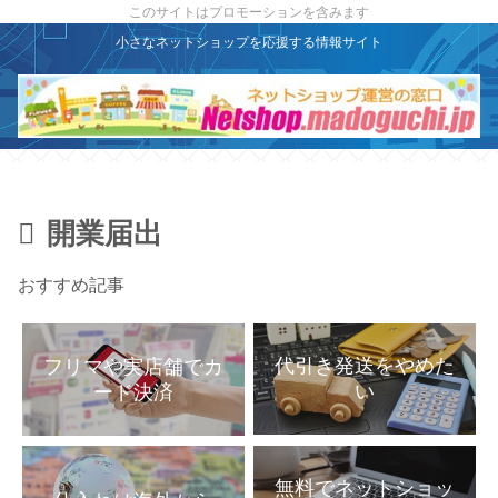
X
このサイトはプロモーションを含みます
小さなネットショップを応援する情報サイト
開業届出
おすすめ記事
代引き発送をやめた
フリマや実店舗でカ
い
ード決済
無料でネットショッ
仕入れは海外から