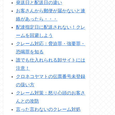
発送日と配送日の違い
お客さんから郵便が届かないと連
絡があったら・・・
配達指定日に配送されない！クレ
ームを回避しよう
クレーム対応：脅迫罪・強要罪・
恐喝罪を知る
誰でも仕入れられる卸サイトには
注意！
クロネコヤマトの伝票番号未登録
の扱い方
クレーム対策：怒り心頭のお客さ
んとの攻防
言った言わないのクレーム対処