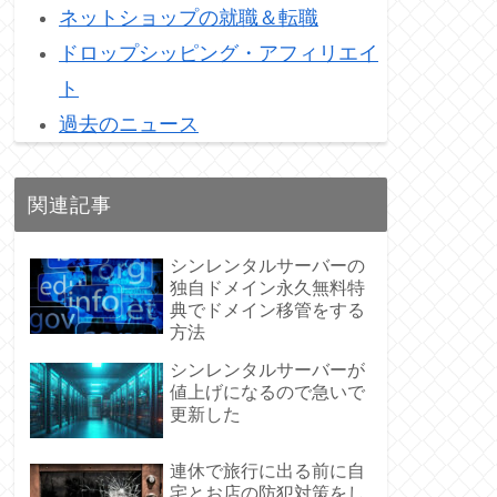
ネットショップの就職＆転職
ドロップシッピング・アフィリエイ
ト
過去のニュース
関連記事
シンレンタルサーバーの
独自ドメイン永久無料特
典でドメイン移管をする
方法
シンレンタルサーバーが
値上げになるので急いで
更新した
連休で旅行に出る前に自
宅とお店の防犯対策をし