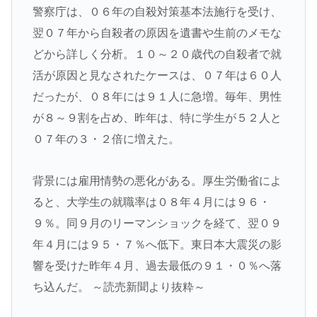
警察庁は、０６年の自殺対策基本法施行を受け、
翌０７年から自殺者の原因を遺書や生前のメモな
どから詳しく分析。１０～２０歳代の自殺者で就
活が原因と見なされたケースは、０７年は６０人
だったが、０８年には９１人に急増。毎年、男性
が８～９割を占め、昨年は、特に学生が５２人と
０７年の３・２倍に増えた。
背景には雇用情勢の悪化がある。厚生労働省によ
ると、大学生の就職率は０８年４月には９６・
９％。同９月のリーマンショックを経て、翌０９
年４月には９５・７％へ低下。東日本大震災の影
響を受けた昨年４月、過去最低の９１・０％へ落
ち込んだ。 ～読売新聞より抜粋～