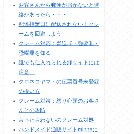
お客さんから郵便が届かないと連
絡があったら・・・
配達指定日に配送されない！クレ
ームを回避しよう
クレーム対応：脅迫罪・強要罪・
恐喝罪を知る
誰でも仕入れられる卸サイトには
注意！
クロネコヤマトの伝票番号未登録
の扱い方
クレーム対策：怒り心頭のお客さ
んとの攻防
言った言わないのクレーム対処
ハンドメイド通販サイトminneに