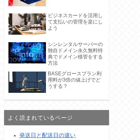
ビジネスカードを活用し
て支払いの管理を楽にし
よう
シンレンタルサーバーの
独自ドメイン永久無料特
典でドメイン移管をする
方法
BASEグロースプラン利
用料が3倍の値上げでど
うする？
よく読まれているページ
発送日と配送日の違い