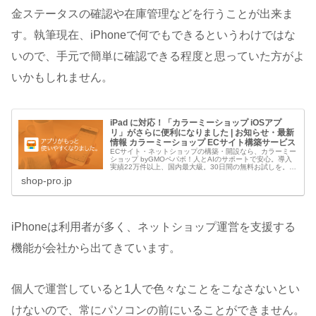
金ステータスの確認や在庫管理などを行うことが出来ま
す。執筆現在、iPhoneで何でもできるというわけではな
いので、手元で簡単に確認できる程度と思っていた方がよ
いかもしれません。
iPad に対応！「カラーミーショップ iOSアプ
リ」がさらに便利になりました | お知らせ・最新
情報 カラーミーショップ ECサイト構築サービス
ECサイト・ネットショップの構築・開設なら、カラーミー
ショップ byGMOペパボ！人とAIのサポートで安心。導入
実績22万件以上、国内最大級。30日間の無料お試しを。圧
倒的なコスパと充実の電話サポート。月額0円のAmazon
shop-pro.jp
Pay。完全無...
iPhoneは利用者が多く、ネットショップ運営を支援する
機能が会社から出てきています。
個人で運営していると1人で色々なことをこなさないとい
けないので、常にパソコンの前にいることができません。