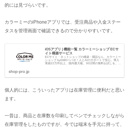
的には見づらいです。
カラーミーのiPhoneアプリでは、受注商品や入金ステー
タスを管理画面で確認できるので分かりやすいです。
iOSアプリ | 機能一覧 カラーミーショップ ECサ
イト構築サービス
ECサイト・ネットショップの構築・開設なら、カラーミー
ショップ byGMOペパボ！人とAIのサポートで安心。導入
実績22万件以上、国内最大級。30日間の無料お試しを。圧
倒的なコスパと充実の電話サポート。月額0円のAmazon
Pay。完全無...
shop-pro.jp
個人的には、こういったアプリは在庫管理に便利だと思い
ます。
一昔は、商品と在庫数を印刷してペンでチェックしながら
在庫管理をしたものですが、今では端末を手元に持って、