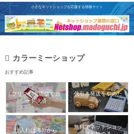
X
このサイトはプロモーションを含みます
小さなネットショップを応援する情報サイト
カラーミーショップ
おすすめ記事
代引き発送をやめた
フリマや実店舗でカ
い
ード決済
無料でネットショッ
仕入れは海外から
プを始める